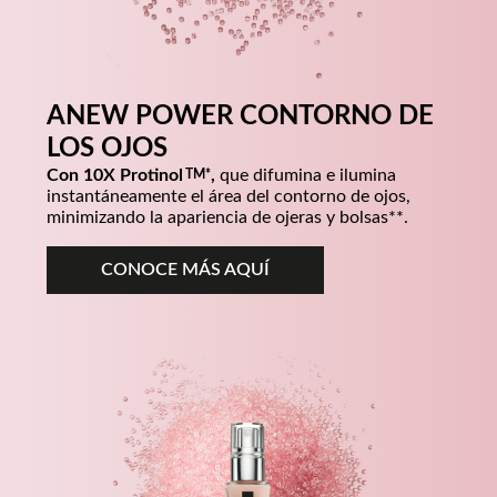
AYUDA A FORTALECER LA PIEL
LA PIEL LUCE RENOVADA
REDUCE LA APARIENCIA DE LÍNEAS FINAS
LA PIEL LUCE RENOVADA
APORTA MAYOR FIRMEZA
BRINDA LUMINOSIDAD
ANEW POWER CONTORNO DE
AYUDA A FORTALECER LA PIEL
LOS OJOS
LA PIEL LUCE RENOVADA
Con 10X
Protinol
,
que difumina e ilumina
instantáneamente el área del contorno de ojos,
minimizando la apariencia de ojeras y bolsas**.
*Comparado con las cremas Anew Reversalist, Ultimate y Platinum.
**Basado en un estudio in vitro. ***Basado en un estudio de
CONOCE MÁS AQUÍ
percepción del consumidor.