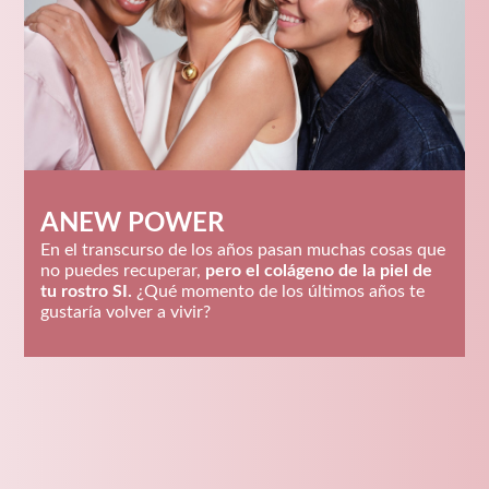
ANEW POWER
En el transcurso de los años pasan muchas cosas que
no puedes recuperar,
pero el colágeno de la piel de
tu rostro SI.
¿Qué momento de los últimos años te
gustaría volver a vivir?